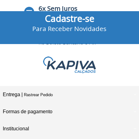
6x Sem Juros
Cadastre-se
no Cartão de Crédito
Para Receber Novidades
10% Desconto
no Boleto Bancário e Pix
Entrega |
Rastrear Pedido
Formas de pagamento
Institucional