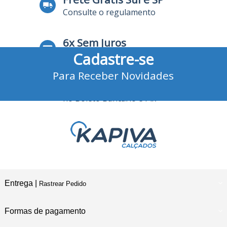
Consulte o regulamento
6x Sem Juros
Cadastre-se
no Cartão de Crédito
Para Receber Novidades
10% Desconto
no Boleto Bancário e Pix
Entrega |
Rastrear Pedido
Formas de pagamento