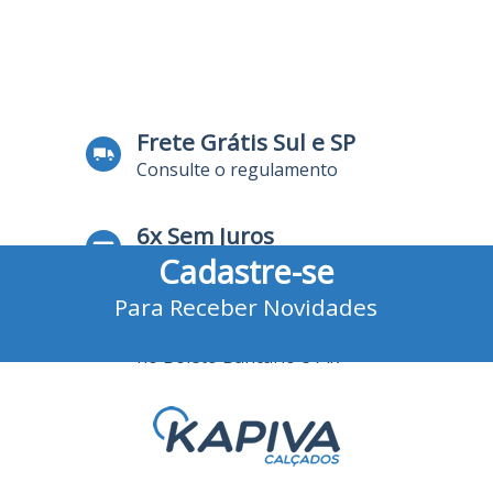
Frete Grátis Sul e SP
Consulte o regulamento
6x Sem Juros
Cadastre-se
no Cartão de Crédito
Para Receber Novidades
10% Desconto
no Boleto Bancário e Pix