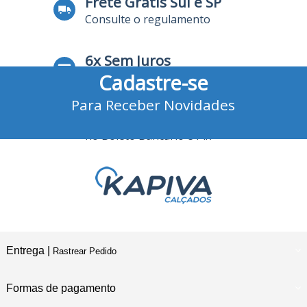
Frete Grátis Sul e SP
Consulte o regulamento
6x Sem Juros
Cadastre-se
no Cartão de Crédito
Para Receber Novidades
10% Desconto
no Boleto Bancário e Pix
Entrega |
Rastrear Pedido
Formas de pagamento