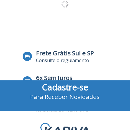
Frete Grátis Sul e SP
Consulte o regulamento
6x Sem Juros
Cadastre-se
no Cartão de Crédito
Para Receber Novidades
10% Desconto
no Boleto Bancário e Pix