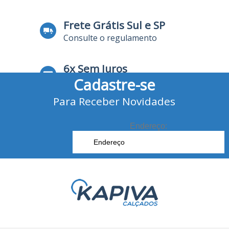
Frete Grátis Sul e SP
Consulte o regulamento
6x Sem Juros
Cadastre-se
no Cartão de Crédito
Para Receber Novidades
10% Desconto
no Boleto Bancário e Pix
Endereço: