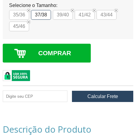
Selecione o Tamanho:
35/36
37/38
39/40
41/42
43/44
45/46
COMPRAR
Descrição do Produto