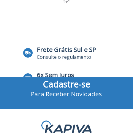
Frete Grátis Sul e SP
Consulte o regulamento
6x Sem Juros
Cadastre-se
no Cartão de Crédito
Para Receber Novidades
10% Desconto
no Boleto Bancário e Pix