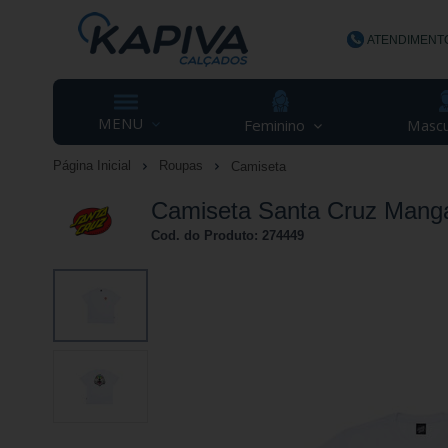
ATENDIMENT
(48) 3623-
MENU
Feminino
Mascu
Página Inicial
Roupas
Camiseta
contato@ka
Camiseta Santa Cruz Mang
Cod. do Produto: 274449