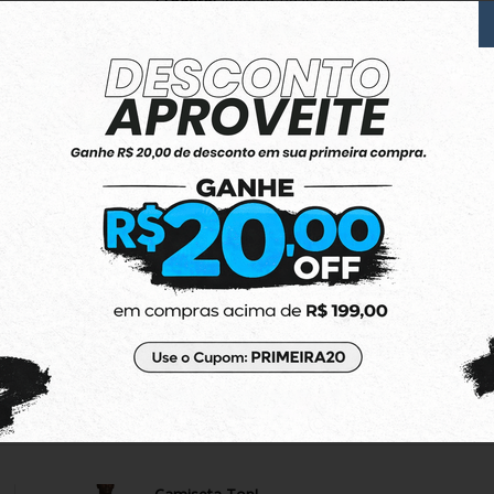
Ótimo produto
Amei! Um pouco pequena mas tudo certo
Produto:
Top Adidas Originals Regata Essential
EXECELENTE !
Perfeito , produto tudo certo !
Produto:
Moletom Adidas Aberto Essentials 3-S