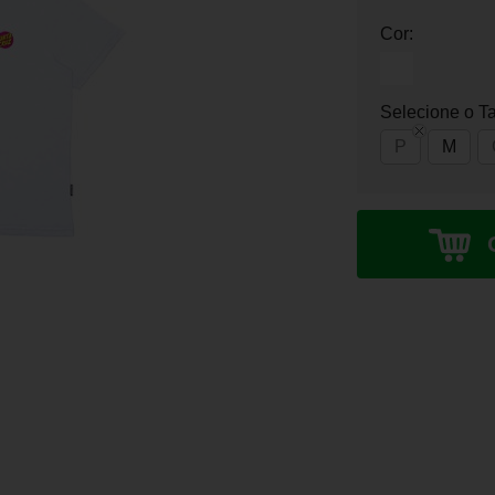
Cor:
Selecione o T
P
M