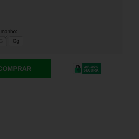
amanho:
G
Gg
COMPRAR