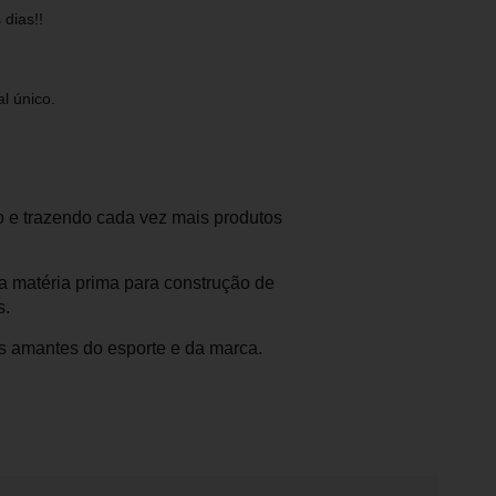
 dias!!
l único.
o e trazendo cada vez mais produtos
a matéria prima para construção de
s.
 os amantes do esporte e da marca.