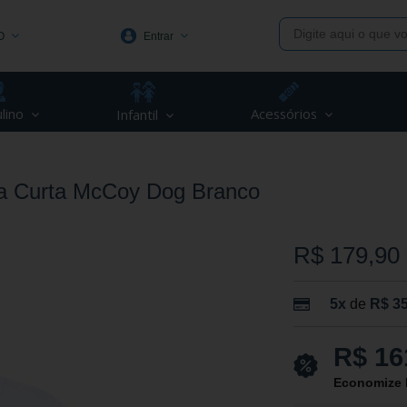
O
Entrar
1991
lino
Acessórios
Infantil
(48) 3623-1991
piva.com.br
a Curta McCoy Dog Branco
R$ 179,90
5x
de
R$ 35
R$ 16
Economize 