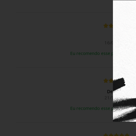
Rose B.
16/03/2026
Eu recomendo esse produto.
Deivison N.
21/11/2025
Eu recomendo esse produto.