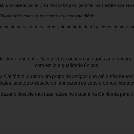
al
, a camiseta Santa Cruz Mccoy Dog vai garantir mais
estilo
aos seus
% algodão macio e resistente ao desgaste diário.
ome da marca e arte diferenciada na parte de trás, oferecem um visua
o skate mundial, a Santa Cruz continua ano após ano inovand
com estilo e qualidade únicos.
na Califórnia, quando um grupo de amigos que até então forneci
kates, aceitou o desafio de fabricarem os seus próprios modelo
razer o lifestyle das ruas raízes no skate e na Califórnia para