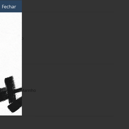
Fechar
s Swim Preto
tripes Azul Marinho