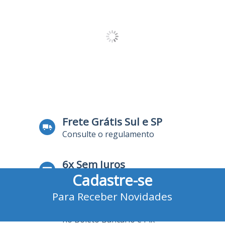
Frete Grátis Sul e SP
Consulte o regulamento
6x Sem Juros
Cadastre-se
no Cartão de Crédito
Para Receber Novidades
10% Desconto
no Boleto Bancário e Pix