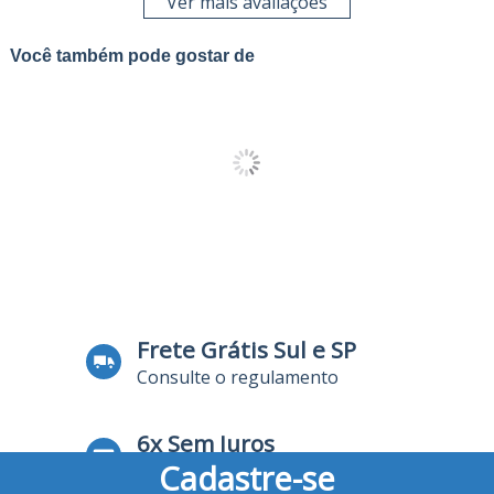
Ver mais avaliações
Você também pode gostar de
Frete Grátis Sul e SP
Consulte o regulamento
6x Sem Juros
Cadastre-se
no Cartão de Crédito