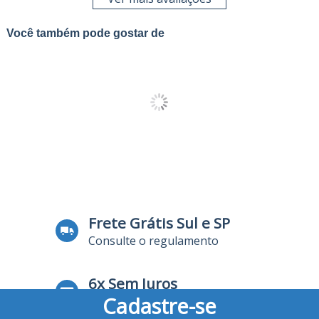
Você também pode gostar de
Frete Grátis Sul e SP
Consulte o regulamento
6x Sem Juros
Cadastre-se
no Cartão de Crédito