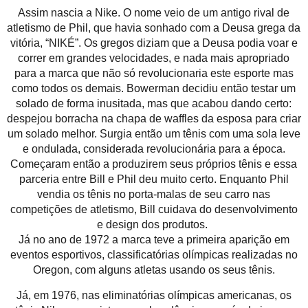
Assim nascia a Nike. O nome veio de um antigo rival de
atletismo de Phil, que havia sonhado com a Deusa grega da
vitória, “NIKÉ”. Os gregos diziam que a Deusa podia voar e
correr em grandes velocidades, e nada mais apropriado
para a marca que não só revolucionaria este esporte mas
como todos os demais. Bowerman decidiu então testar um
solado de forma inusitada, mas que acabou dando certo:
despejou borracha na chapa de waffles da esposa para criar
um solado melhor. Surgia então um tênis com uma sola leve
e ondulada, considerada revolucionária para a época.
Começaram então a produzirem seus próprios tênis e essa
parceria entre Bill e Phil deu muito certo. Enquanto Phil
vendia os tênis no porta-malas de seu carro nas
competições de atletismo, Bill cuidava do desenvolvimento
e design dos produtos.
Já no ano de 1972 a marca teve a primeira aparição em
eventos esportivos, classificatórias olímpicas realizadas no
Oregon, com alguns atletas usando os seus tênis.
Já, em 1976, nas eliminatórias olímpicas americanas, os