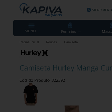
ATENDIMENT
(48) 3623-
MENU
Feminino
Mascu
Página Inicial
Roupas
Camiseta
contato@ka
Camiseta Hurley Manga Cur
Cod. do Produto: 322392