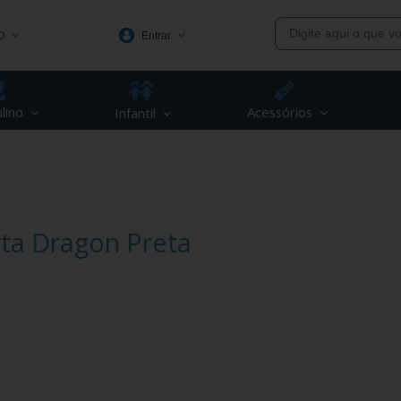
O
Entrar
1991
lino
Acessórios
Infantil
(48) 3623-1991
piva.com.br
ta Dragon Preta