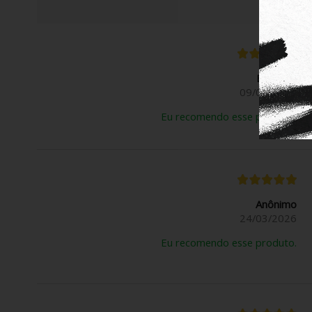
Evelyn K.
09/04/2026
Eu recomendo esse produto.
Anônimo
24/03/2026
Eu recomendo esse produto.