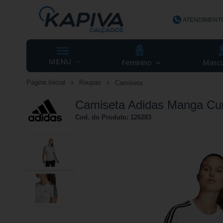
ATENDIMENT
(48) 3623-
MENU
Feminino
Mascu
Página Inicial
Roupas
Camiseta
contato@ka
Camiseta Adidas Manga Curt
Cod. do Produto: 126283