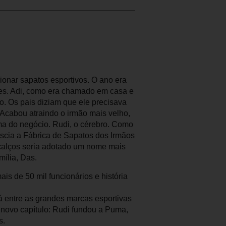
ionar sapatos esportivos. O ano era
tes. Adi, como era chamado em casa e
. Os pais diziam que ele precisava
 Acabou atraindo o irmão mais velho,
alma do negócio. Rudi, o cérebro. Como
ascia a Fábrica de Sapatos dos Irmãos
rcalços seria adotado um nome mais
mília, Das.
s de 50 mil funcionários e história
á entre as grandes marcas esportivas
 novo capítulo: Rudi fundou a Puma,
s.