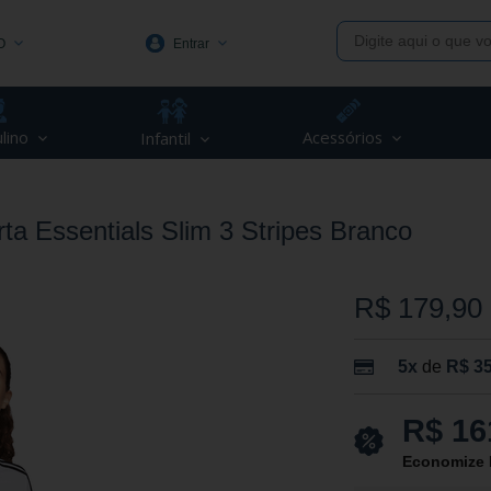
O
Entrar
1991
lino
Acessórios
Infantil
(48) 3623-1991
piva.com.br
a Essentials Slim 3 Stripes Branco
R$ 179,90
5x
de
R$ 35
R$ 16
Economize 