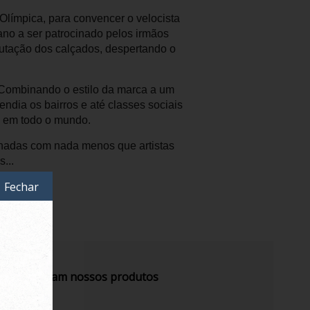
 Olímpica, para convencer o velocista
ano a ser patrocinado pelos irmãos
putação dos calçados, despertando o
 Combinando o estilo da marca a um
ndia os bairros e até classes sociais
o em todo o mundo.
inadas com nada menos que artistas
...
Fechar
s recomendam nossos produtos