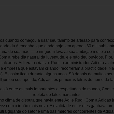
os quando começou a usar seu talento de artesão para confecc
 cidade da Alemanha, que ainda hoje tem apenas 30 mil habitan
daria de sua mãe — e ninguém levava sua ambição muito a sério
m a rebeldia natural da juventude, ele não deu ouvidos. Pior.
 calçados. Adi era o criativo. Rudi, o administrador. Adi era a 
r a empresa que estavam criando, recorreram a practicidade. N
ês). E assim ficou durante alguns anos. Só depois de muitos pe
lf juntou seu apelido, Adi, às três primeiras letras do nome da fa
stá entre as mais importantes e respeitadas do mundo, Com mai
repleta de fatos marcantes.
no clima de disputa que havia entre Adi e Rudi. Com a Adidas j
ez com o irmão mais novo. A rivalidade entre eles ganhava um
utra gigante do setor e uma das maiores concorrentes da Adida