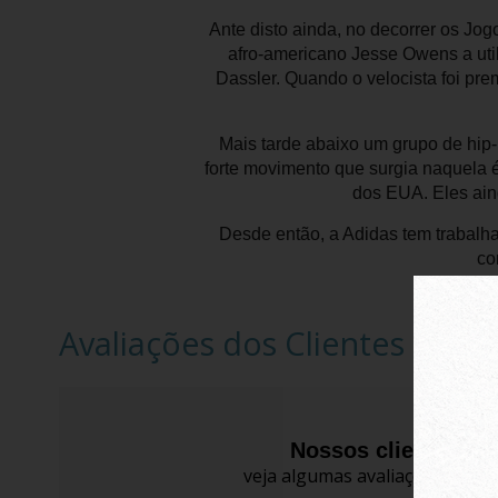
Ante disto ainda, no decorrer os Jog
afro-americano Jesse Owens a util
Dassler. Quando o velocista foi pr
Mais tarde abaixo um grupo de hip
forte movimento que surgia naquela é
dos EUA. Eles ain
Desde então, a Adidas tem trabalh
co
Avaliações dos Clientes
Nossos clientes fa
veja algumas avaliações de pro