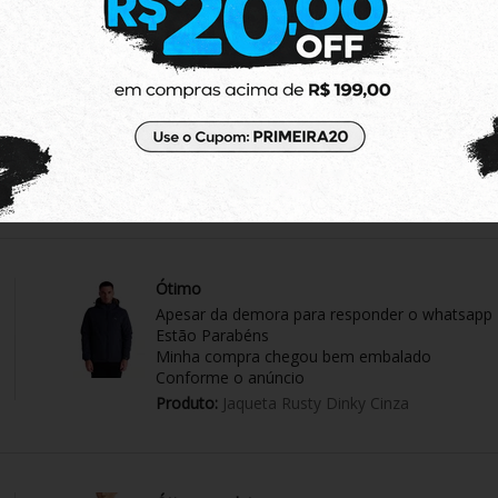
Tênis exelente.
O tênis é lindo, e muito confortável.
Produto:
Tênis Adidas Park ST 2.0 Branco/ Ver
Ótimo
Apesar da demora para responder o whatsapp
Estão Parabéns
Minha compra chegou bem embalado
Conforme o anúncio
Produto:
Jaqueta Rusty Dinky Cinza