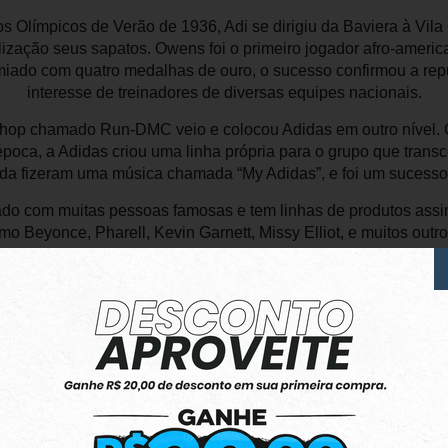
os Olímpicos de Verão de 1936, Adi se dirigiu da Baviera à Vila
ização seus sapatos. Owens foi o primeiro jogador afro-americ
emiado com quatro medalhas de ouro, o sucesso confirmou a re
interesse de treinadores de diversas equipes nacionais.
-hop chamado Run-DMC veio e colocou Adidas em outro nível.
poca, a Adidas criou uma linha própria para o grupo que transce
da fizeram uma música chamada “My Adidas”, e foi um sucess
ado com muitas pessoas famosas e tem linhas de produtos ass
mo Beyonce, Pharell, Kevin Garnett, Missy Elliot, e muitos outros
100%
dos cliente
lam por nós!
dutos da nossa loja.