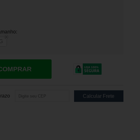
amanho:
G
COMPRAR
Prazo