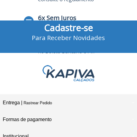
6x Sem Juros
Cadastre-se
no Cartão de Crédito
Para Receber Novidades
10% Desconto
no Boleto Bancário e Pix
Entrega |
Rastrear Pedido
Formas de pagamento
Institucional