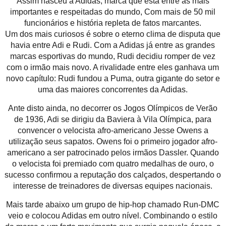
Assim nasceu a Adidas, marca que está entre as mais
importantes e respeitadas do mundo, Com mais de 50 mil
funcionários e história repleta de fatos marcantes.
Um dos mais curiosos é sobre o eterno clima de disputa que
havia entre Adi e Rudi. Com a Adidas já entre as grandes
marcas esportivas do mundo, Rudi decidiu romper de vez
com o irmão mais novo. A rivalidade entre eles ganhava um
novo capítulo: Rudi fundou a Puma, outra gigante do setor e
uma das maiores concorrentes da Adidas.
Ante disto ainda, no decorrer os Jogos Olímpicos de Verão
de 1936, Adi se dirigiu da Baviera à Vila Olímpica, para
convencer o velocista afro-americano Jesse Owens a
utilização seus sapatos. Owens foi o primeiro jogador afro-
americano a ser patrocinado pelos irmãos Dassler. Quando
o velocista foi premiado com quatro medalhas de ouro, o
sucesso confirmou a reputação dos calçados, despertando o
interesse de treinadores de diversas equipes nacionais.
Mais tarde abaixo um grupo de hip-hop chamado Run-DMC
veio e colocou Adidas em outro nível. Combinando o estilo