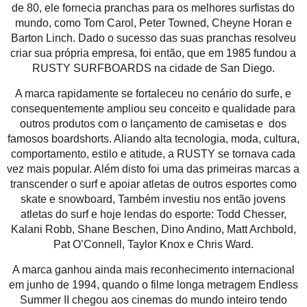
de 80, ele fornecia pranchas para os melhores surfistas do
mundo, como Tom Carol, Peter Towned, Cheyne Horan e
Barton Linch. Dado o sucesso das suas pranchas resolveu
criar sua própria empresa, foi então, que em 1985 fundou a
RUSTY SURFBOARDS na cidade de San Diego.
A marca rapidamente se fortaleceu no cenário do surfe, e
consequentemente ampliou seu conceito e qualidade para
outros produtos com o lançamento de camisetas e dos
famosos boardshorts. Aliando alta tecnologia, moda, cultura,
comportamento, estilo e atitude, a RUSTY se tornava cada
vez mais popular. Além disto foi uma das primeiras marcas a
transcender o surf e apoiar atletas de outros esportes como
skate e snowboard, Também investiu nos então jovens
atletas do surf e hoje lendas do esporte: Todd Chesser,
Kalani Robb, Shane Beschen, Dino Andino, Matt Archbold,
Pat O’Connell, Taylor Knox e Chris Ward.
A marca ganhou ainda mais reconhecimento internacional
em junho de 1994, quando o filme longa metragem Endless
Summer II chegou aos cinemas do mundo inteiro tendo