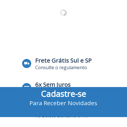
Frete Grátis Sul e SP
Consulte o regulamento
6x Sem Juros
Cadastre-se
no Cartão de Crédito
Para Receber Novidades
10% Desconto
no Boleto Bancário e Pix