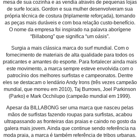
mesa de sua cozinha e as vendia através de pequenas lojas
de surfe locais. Gordon e sua mulher desenvolveram sua
própria técnica de costura (triplamente reforçada), tornando
as peças mais duráveis e com boa relação custo-benefício.
O nome da empresa foi inspirado na palavra aborígene
“Billabong” que significa “um oásis”.
Surgia a mais clássica marca do surf mundial. Com o
fornecimento de materiais de alta qualidade para todos os
praticantes e amantes do esporte. Para fortalecer ainda mais
este movimento, a marca sempre esteve envolvida com o
patrocínio dos melhores surfistas e campeonatos. Dentre
eles se destacam o lendário Andy Irons (três vezes campeão
mundial, que morreu em 2010), Taj Burrows, Joel Parkinson
(Parko) e Mark Occhilupo (campeão mundial em 1999).
Apesar da BILLABONG ser uma marca que nasceu pelas
mãos de surfistas fazendo roupas para surfistas, acabou
ultrapassando as fronteiras das praias e caindo no gosto da
galera mais jovem. Ainda que continue sendo referência na
moda praia, a marca é também referência de tribos urbanas.