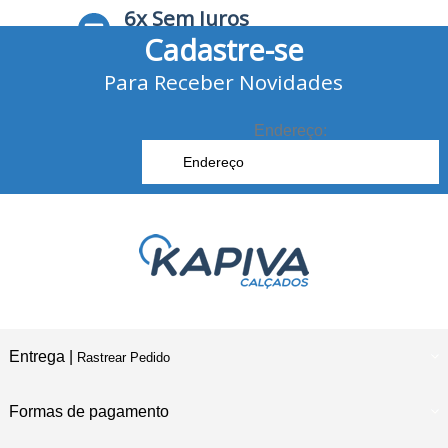
6x Sem Juros
Cadastre-se
no Cartão de Crédito
Para Receber Novidades
10% Desconto
no Boleto Bancário e Pix
Endereço:
Entrega |
Rastrear Pedido
Formas de pagamento