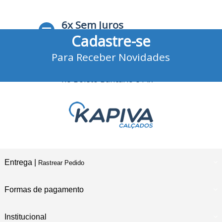
6x Sem Juros
Cadastre-se
no Cartão de Crédito
Para Receber Novidades
10% Desconto
no Boleto Bancário e Pix
Entrega |
Rastrear Pedido
Formas de pagamento
Institucional