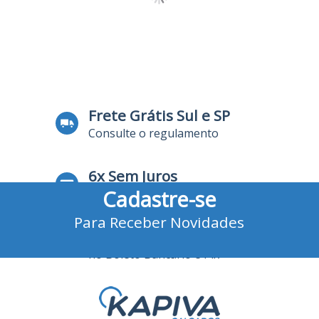
Frete Grátis Sul e SP
Consulte o regulamento
6x Sem Juros
Cadastre-se
no Cartão de Crédito
Para Receber Novidades
10% Desconto
no Boleto Bancário e Pix