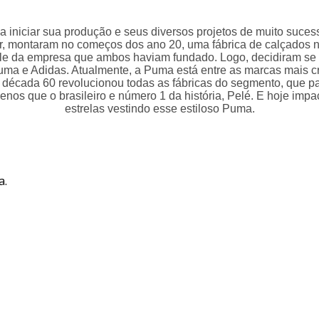
 iniciar sua produção e seus diversos projetos de muito suces
dler, montaram no começos dos ano 20, uma fábrica de calçado
role da empresa que ambos haviam fundado. Logo, decidiram se
 e Adidas. Atualmente, a Puma está entre as marcas mais cr
na década 60 revolucionou todas as fábricas do segmento, que 
enos que o brasileiro e número 1 da história, Pelé. E hoje im
estrelas vestindo esse estiloso Puma.
a.