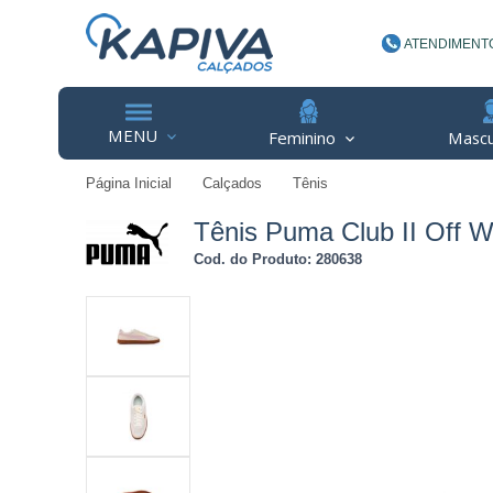
ATENDIMENT
(48) 3623-
MENU
Feminino
Mascu
Página Inicial
Calçados
Tênis
contato@ka
Tênis Puma Club II Off W
Cod. do Produto: 280638