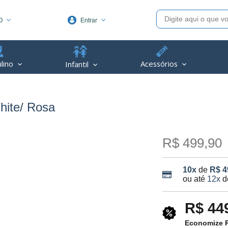
O
Entrar
1991
lino
Acessórios
Infantil
(48) 3623-1991
piva.com.br
hite/ Rosa
R$ 499,90
10x
de
R$ 4
ou até
12x
d
R$ 44
Economize R