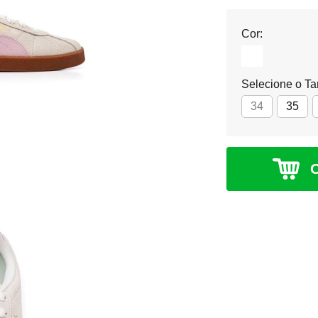
Cor:
Selecione o T
34
35