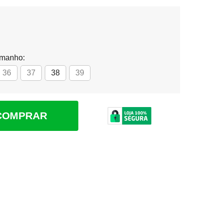
amanho:
36
37
38
39
COMPRAR