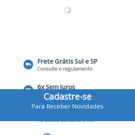
Frete Grátis Sul e SP
Consulte o regulamento
6x Sem Juros
Cadastre-se
no Cartão de Crédito
Para Receber Novidades
10% Desconto
no Boleto Bancário e Pix