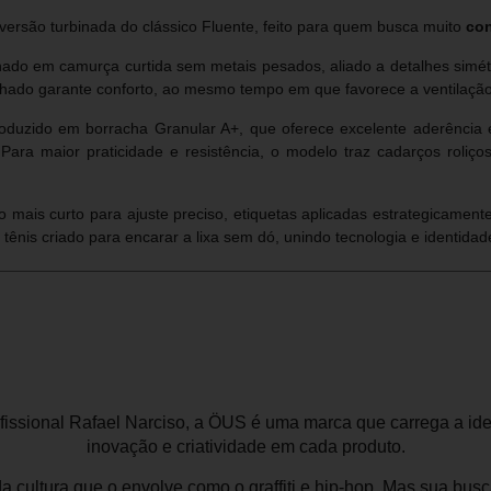
ersão turbinada do clássico Fluente, feito para quem busca muito
con
do em camurça curtida sem metais pesados, aliado a detalhes simétri
lhado garante conforto, ao mesmo tempo em que favorece a ventilação
roduzido em borracha Granular A+, que oferece excelente aderência 
ara maior praticidade e resistência, o modelo traz cadarços roliç
 mais curto para ajuste preciso, etiquetas aplicadas estrategicamente
ênis criado para encarar a lixa sem dó, unindo tecnologia e identidad
ofissional Rafael Narciso, a ÖUS é uma marca que carrega a ide
inovação e criatividade em cada produto.
a cultura que o envolve como o graffiti e hip-hop. Mas sua bus