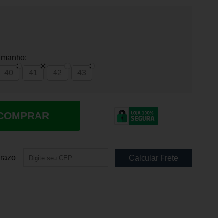
amanho:
40
41
42
43
COMPRAR
Prazo