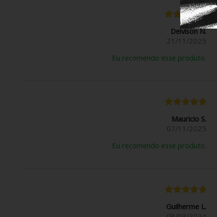
Deivison N.
21/11/2025
Eu recomendo esse produto.
Mauricio S.
07/11/2025
Eu recomendo esse produto.
Guilherme L.
08/03/2024