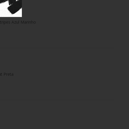
tripes Azul Marinho
t Preta