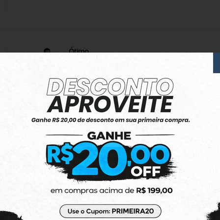
Ótimo
Apesar da demora para responder o whatsapp
Estão Parabéns
Minha compra chegou bem embalado
Conforme o anúncio
Produto:
Jaqueta Rusty Dinky Cinza
Ótimo produto
Amei! Um pouco pequena mas tudo certo
Produto:
Top Adidas Originals Regata Essential