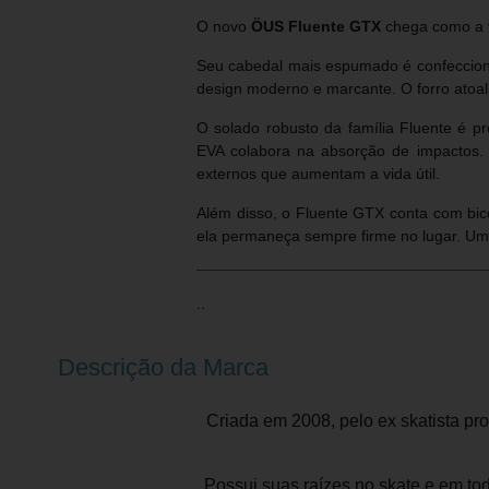
O novo
ÖUS Fluente GTX
chega como a v
Seu cabedal mais espumado é confecciona
design moderno e marcante. O forro atoa
O solado robusto da família Fluente é p
EVA colabora na absorção de impactos. P
externos que aumentam a vida útil.
Além disso, o Fluente GTX conta com bico
ela permaneça sempre firme no lugar. Um t
..
Descrição da Marca
Criada em 2008, pelo ex skatista pr
Possui suas raízes no skate e em tod