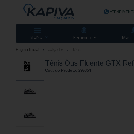
ATENDIMENT
(48) 3623-
MENU
Feminino
Mascu
Página Inicial
Calçados
Tênis
contato@ka
Tênis Öus Fluente GTX Refl
Cod. do Produto: 296354