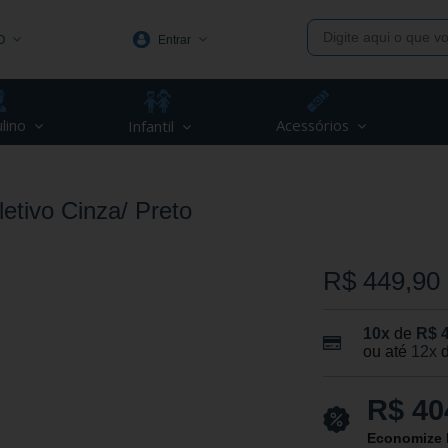
O
Entrar
1991
lino
Acessórios
Infantil
(48) 3623-1991
piva.com.br
etivo Cinza/ Preto
R$ 449,90
10x
de
R$ 
ou até
12x
R$ 40
Economize 