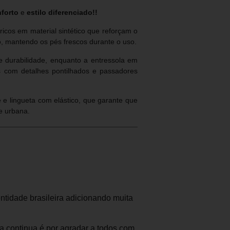
forto
e
estilo diferenciado!!
cos em material sintético que reforçam o
, mantendo os pés frescos durante o uso.
e durabilidade, enquanto a entressola em
os com detalhes pontilhados e passadores
 e lingueta com elástico, que garante que
e urbana.
ntidade brasileira adicionando muita
ca continua é por agradar a todos com