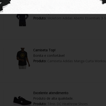
EXECELENTE !
Perfeito , produto tudo certo !
Produto:
Moletom Adidas Aberto Essentials 3-S
Camiseta Top!
Bonita e confortável
Produto:
Camiseta Adidas Manga Curta Workou
Excelente atendimento
Produto de alta qualidade.
Produto:
Tênis DC Heathrow Shoes