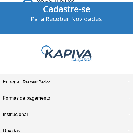
Cadastre-se
no Cartão de Crédito
Para Receber Novidades
10% Desconto
no Boleto Bancário e Pix
Entrega |
Rastrear Pedido
Formas de pagamento
Institucional
Dúvidas