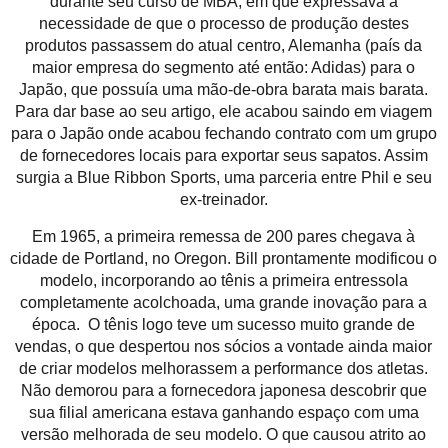
durante seu curso de MBA, em que expressava a
necessidade de que o processo de produção destes
produtos passassem do atual centro, Alemanha (país da
maior empresa do segmento até então: Adidas) para o
Japão, que possuía uma mão-de-obra barata mais barata.
Para dar base ao seu artigo, ele acabou saindo em viagem
para o Japão onde acabou fechando contrato com um grupo
de fornecedores locais para exportar seus sapatos. Assim
surgia a Blue Ribbon Sports, uma parceria entre Phil e seu
ex-treinador.
Em 1965, a primeira remessa de 200 pares chegava à
cidade de Portland, no Oregon. Bill prontamente modificou o
modelo, incorporando ao tênis a primeira entressola
completamente acolchoada, uma grande inovação para a
época. O tênis logo teve um sucesso muito grande de
vendas, o que despertou nos sócios a vontade ainda maior
de criar modelos melhorassem a performance dos atletas.
Não demorou para a fornecedora japonesa descobrir que
sua filial americana estava ganhando espaço com uma
versão melhorada de seu modelo. O que causou atrito ao