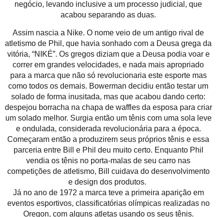
negócio, levando inclusive a um processo judicial, que
acabou separando as duas.
Assim nascia a Nike. O nome veio de um antigo rival de
atletismo de Phil, que havia sonhado com a Deusa grega da
vitória, “NIKÉ”. Os gregos diziam que a Deusa podia voar e
correr em grandes velocidades, e nada mais apropriado
para a marca que não só revolucionaria este esporte mas
como todos os demais. Bowerman decidiu então testar um
solado de forma inusitada, mas que acabou dando certo:
despejou borracha na chapa de waffles da esposa para criar
um solado melhor. Surgia então um tênis com uma sola leve
e ondulada, considerada revolucionária para a época.
Começaram então a produzirem seus próprios tênis e essa
parceria entre Bill e Phil deu muito certo. Enquanto Phil
vendia os tênis no porta-malas de seu carro nas
competições de atletismo, Bill cuidava do desenvolvimento
e design dos produtos.
Já no ano de 1972 a marca teve a primeira aparição em
eventos esportivos, classificatórias olímpicas realizadas no
Oregon, com alguns atletas usando os seus tênis.