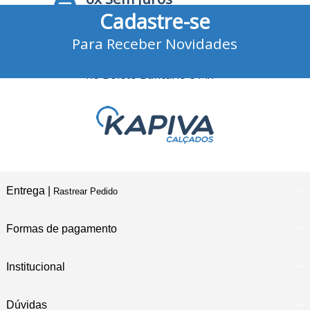
Cadastre-se
no Cartão de Crédito
Para Receber Novidades
10% Desconto
no Boleto Bancário e Pix
Entrega |
Rastrear Pedido
Formas de pagamento
Institucional
Dúvidas