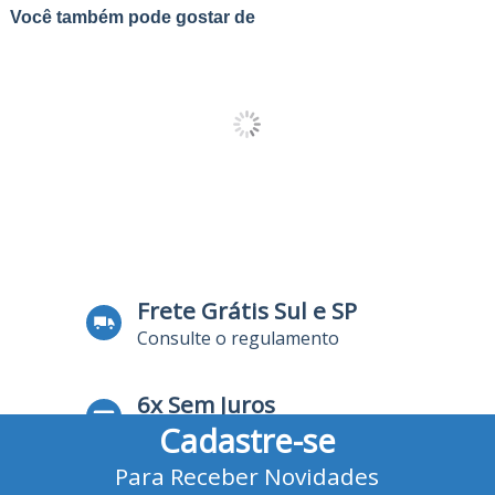
Você também pode gostar de
Frete Grátis Sul e SP
Consulte o regulamento
6x Sem Juros
Cadastre-se
no Cartão de Crédito
Para Receber Novidades