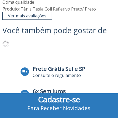
Ótima qualidade
Produto:
Tênis Tesla Coil Refletivo Preto/ Preto
Ver mais avaliações
Você também pode gostar de
Frete Grátis Sul e SP
Consulte o regulamento
6x Sem Juros
Cadastre-se
no Cartão de Crédito
Para Receber Novidades
10% Desconto