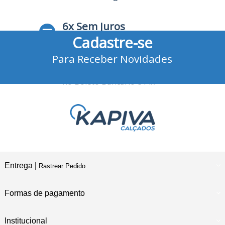
6x Sem Juros
Cadastre-se
no Cartão de Crédito
Para Receber Novidades
10% Desconto
no Boleto Bancário e Pix
Entrega |
Rastrear Pedido
Formas de pagamento
Institucional