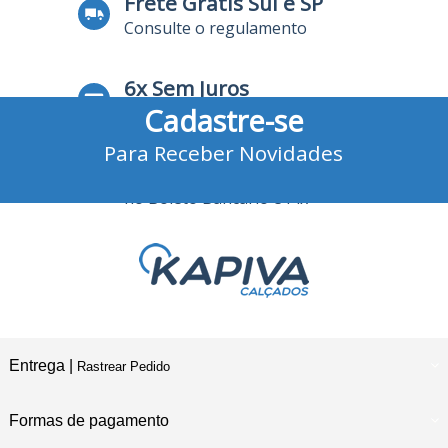
Frete Grátis Sul e SP
Consulte o regulamento
6x Sem Juros
Cadastre-se
no Cartão de Crédito
Para Receber Novidades
10% Desconto
no Boleto Bancário e Pix
Entrega |
Rastrear Pedido
Formas de pagamento