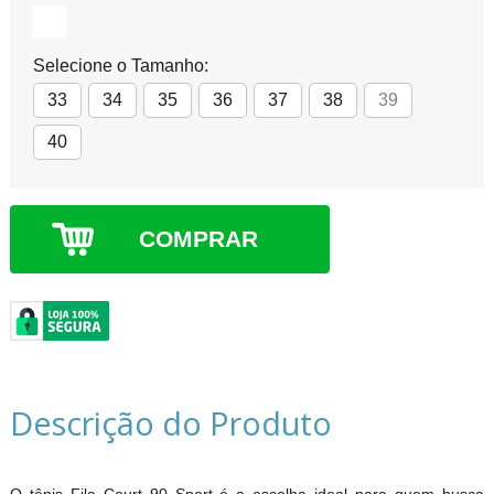
Selecione o Tamanho:
33
34
35
36
37
38
39
40
COMPRAR
Descrição do Produto
O tênis Fila Court 90 Sport é a escolha ideal para quem busca