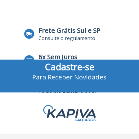
Frete Grátis Sul e SP
Consulte o regulamento
6x Sem Juros
Cadastre-se
no Cartão de Crédito
Para Receber Novidades
10% Desconto
no Boleto Bancário e Pix