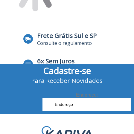
Frete Grátis Sul e SP
Consulte o regulamento
6x Sem Juros
Cadastre-se
no Cartão de Crédito
Para Receber Novidades
10% Desconto
no Boleto Bancário e Pix
Endereço: