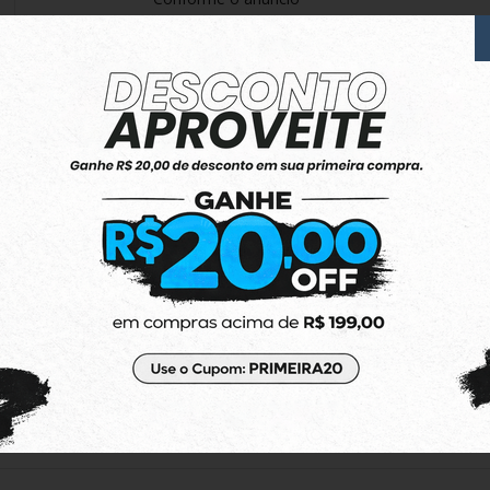
Produto:
Jaqueta Rusty Dinky Cinza
Ótimo produto
Amei! Um pouco pequena mas tudo certo
Produto:
Top Adidas Originals Regata Essential
EXECELENTE !
Perfeito , produto tudo certo !
Produto:
Moletom Adidas Aberto Essentials 3-S