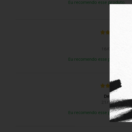
Eu recomendo esse produto.
Rose B.
16/03/2026
Eu recomendo esse produto.
Deivison N.
21/11/2025
Eu recomendo esse produto.