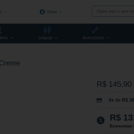
O
Entrar
1991
lino
Acessórios
Infantil
(48) 3623-1991
piva.com.br
 Creme
R$ 145,90
4x
de
R$ 36
R$ 13
Economize 