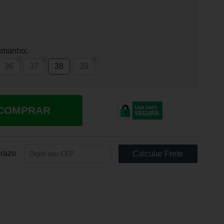
amanho:
36
37
38
39
COMPRAR
Prazo