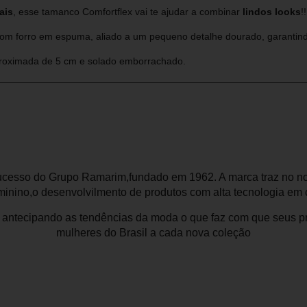
ais
, esse tamanco Comfortflex vai te ajudar a combinar
lindos looks
!!
m forro em espuma, aliado a um pequeno detalhe dourado, garantindo 
aproximada de 5 cm e solado emborrachado.
ucesso do Grupo Ramarim,fundado em 1962. A marca traz no nom
eminino,o desenvolvilmento de produtos com alta tecnologia em c
 antecipando as tendências da moda o que faz com que seus p
mulheres do Brasil a cada nova coleção