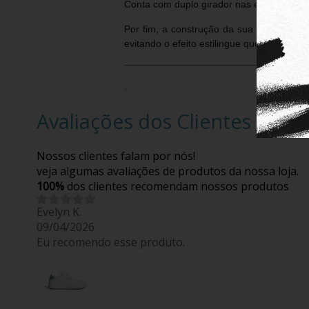
Conta com duplo girador nas extremidades
Por fim, a construção da sua "cordinha"
evitando o efeito estilingue que os leash
.
Avaliações dos Clientes
Nossos clientes falam por nós!
veja algumas avaliações de produtos da nossa loja.
100%
dos clientes recomendam nossos produtos
Evelyn K.
09/04/2026
Eu recomendo esse produto.