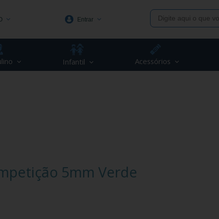
O
Entrar
1991
lino
Acessórios
Infantil
(48) 3623-1991
piva.com.br
Competição 5mm Verde