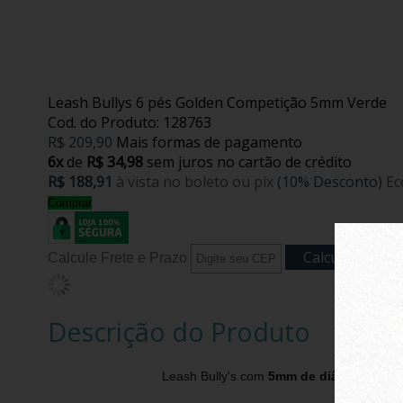
Leash Bullys 6 pés Golden Competição 5mm Verde
Cod. do Produto: 128763
R$ 209,90
Mais formas de pagamento
6x
de
R$ 34,98
sem juros no cartão de crédito
R$ 188,91
à vista no boleto ou pix
(10% Desconto)
Ec
Comprar
Calcule Frete e Prazo
Descrição do Produto
Leash Bully's com
5mm de diâmetro
e
6 