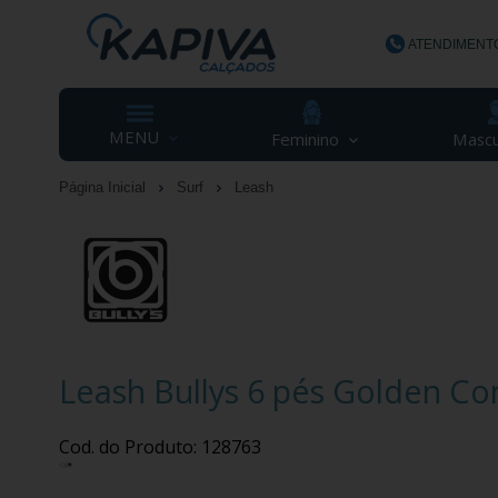
ATENDIMENT
(48) 3623-
MENU
Feminino
Mascu
Página Inicial
Surf
Leash
contato@ka
Leash Bullys 6 pés Golden 
Cod. do Produto: 128763