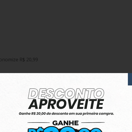
onomize R$ 20,99
pés de comprimento
.