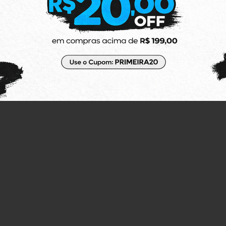
 e velcro de alta qualidade para garantir fechamento e segurança.
 em PU traz muita resistência e memória média, fazendo com que ele 
es causam.