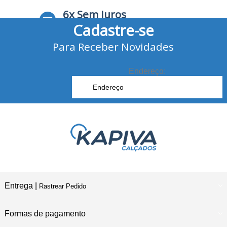
6x Sem Juros
Cadastre-se
no Cartão de Crédito
Para Receber Novidades
10% Desconto
no Boleto Bancário e Pix
Endereço:
Entrega |
Rastrear Pedido
Formas de pagamento