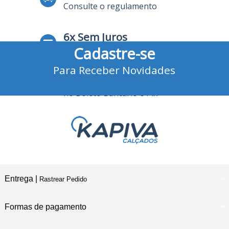
Consulte o regulamento
6x Sem Juros
Cadastre-se
no Cartão de Crédito
Para Receber Novidades
10% Desconto
no Boleto Bancário e Pix
Entrega |
Rastrear Pedido
Formas de pagamento