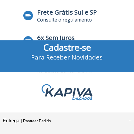
Frete Grátis Sul e SP
Consulte o regulamento
6x Sem Juros
Cadastre-se
no Cartão de Crédito
Para Receber Novidades
10% Desconto
no Boleto Bancário e Pix
Entrega |
Rastrear Pedido