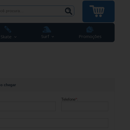
Surf
Promoções
Skate
o chegar
Telefone
*
: