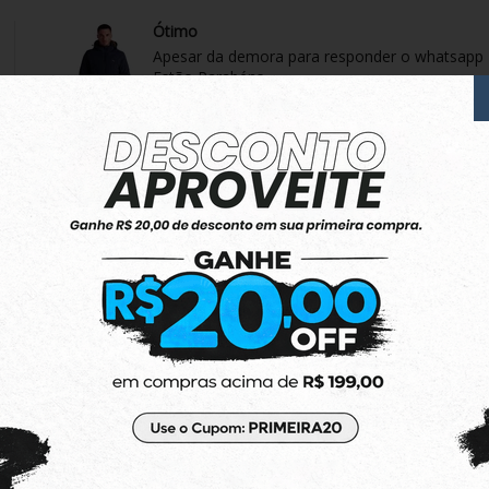
Ótimo
Apesar da demora para responder o whatsapp
Estão Parabéns
Minha compra chegou bem embalado
Conforme o anúncio
Produto:
Jaqueta Rusty Dinky Cinza
Ótimo produto
Amei! Um pouco pequena mas tudo certo
Produto:
Top Adidas Originals Regata Essential
EXECELENTE !
Perfeito , produto tudo certo !