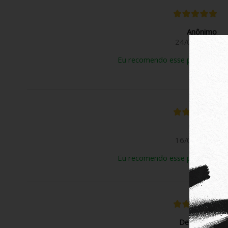
Anônimo
24/03/2026
Eu recomendo esse produto.
Rose B.
16/03/2026
Eu recomendo esse produto.
Deivison N.