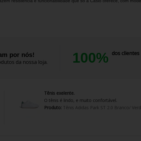
razem resistência e funcionabilidade que só a Casio oferece, com mod
100%
dos cliente
lam por nós!
dutos da nossa loja.
Tênis exelente.
O tênis é lindo, e muito confortável.
Produto:
Tênis Adidas Park ST 2.0 Branco/ Ver