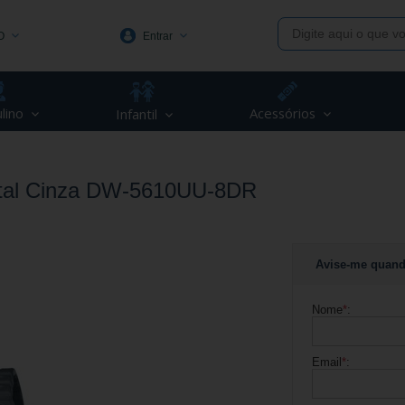
O
Entrar
1991
lino
Acessórios
Infantil
(48) 3623-1991
piva.com.br
ital Cinza DW-5610UU-8DR
Avise-me quand
Nome
*
:
Email
*
: