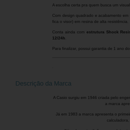
A escolha certa pra quem busca um visua
Com design quadrado e acabamento em cin
fica o visor) em resina de alta resistência.
Conta ainda com
estrutura Shock Resi
12/24h
.
Para finalizar, possui garantia de 1 ano do
.
Descrição da Marca
A Casio surgiu em 1946 criada pelo enge
a marca apres
Já em 1983 a marca apresenta o primeir
calculadora,