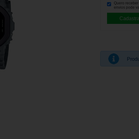
Quero receber p
envios pode va
Produ