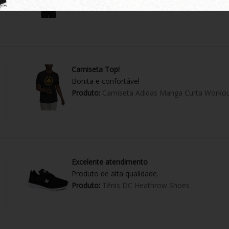
Produto:
Moletom Adidas Aberto Essentials 3-S
Camiseta Top!
Bonita e confortável
Produto:
Camiseta Adidas Manga Curta Workou
Excelente atendimento
Produto de alta qualidade.
Produto:
Tênis DC Heathrow Shoes