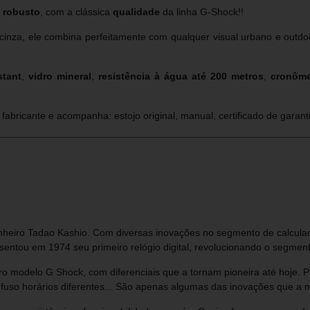
l
robusto
, com a clássica
qualidade
da linha G-Shock!!
za, ele combina perfeitamente com qualquer visual urbano e outdoor.
stant
,
vidro mineral
,
resistência à água até 200 metros
,
cronôme
 fabricante e acompanha: estojo original, manual, certificado de garanti
nheiro Tadao Kashio. Com diversas inovações no segmento de calculado
entou em 1974 seu primeiro relógio digital, revolucionando o segmento
o modelo G Shock, com diferenciais que a tornam pioneira até hoje. 
 fuso horários diferentes... São apenas algumas das inovações que a 