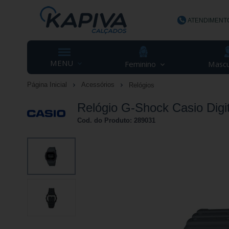
ATENDIMENT
(48) 3623-
MENU
Feminino
Mascu
Página Inicial
Acessórios
Relógios
contato@ka
Relógio G-Shock Casio Dig
Cod. do Produto: 289031