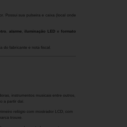
 Possui sua pulseira e caixa (local onde
tro
,
alarme
,
iluminação LED
e
formato
a do fabricante e nota fiscal.
ras, instrumentos musicais entre outros,
 a partir daí.
Primeiro relógio com mostrador LCD, com
marca trouxe.