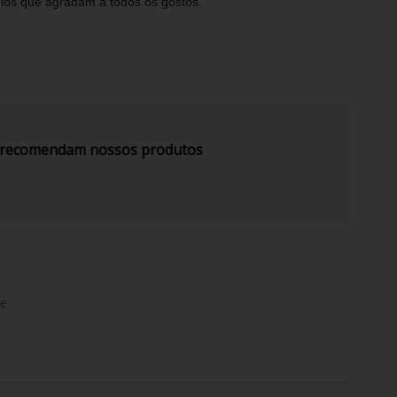
elos que agradam a todos os gostos.
s recomendam nossos produtos
de