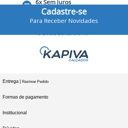
6x Sem Juros
Cadastre-se
no Cartão de Crédito
Para Receber Novidades
10% Desconto
no Boleto Bancário e Pix
Entrega |
Rastrear Pedido
Formas de pagamento
Institucional