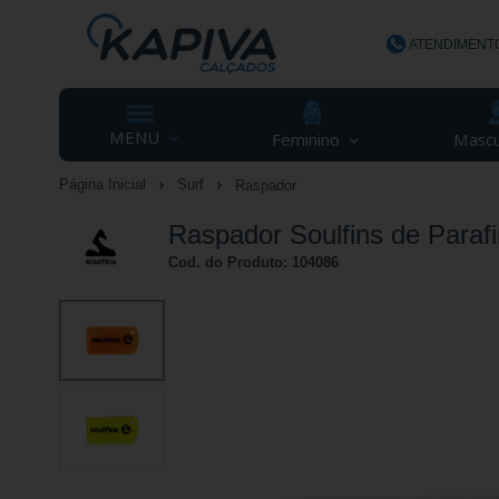
ATENDIMENT
(48) 3623-
MENU
Feminino
Mascu
Página Inicial
Surf
Raspador
contato@ka
Raspador Soulfins de Paraf
Cod. do Produto: 104086