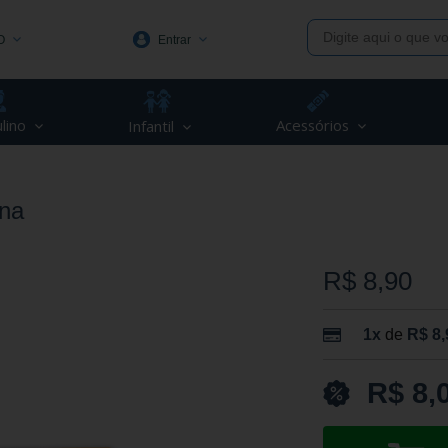
O
Entrar
1991
lino
Acessórios
Infantil
(48) 3623-1991
piva.com.br
ina
R$ 8,90
1x
de
R$ 8,
R$ 8,