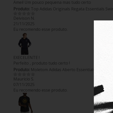
Amei! Um pouco pequena mas tudo certo
Produto:
Top Adidas Originals Regata Essentials Swi
Deivison N.
21/11/2025
Eu recomendo esse produto.
EXECELENTE !
Perfeito , produto tudo certo !
Produto:
Moletom Adidas Aberto Essentials 3-Stripe
Mauricio S.
07/11/2025
Eu recomendo esse produto.