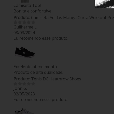
Camiseta Top!
Bonita e confortável
Produto:
Camiseta Adidas Manga Curta Workout Pre
Guilherme L.
08/03/2024
Eu recomendo esse produto.
Excelente atendimento
Produto de alta qualidade.
Produto:
Tênis DC Heathrow Shoes
John G.
02/05/2023
Eu recomendo esse produto.