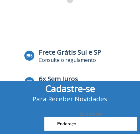
Frete Grátis Sul e SP
Consulte o regulamento
6x Sem Juros
Cadastre-se
no Cartão de Crédito
Para Receber Novidades
10% Desconto
no Boleto Bancário e Pix
Endereço: