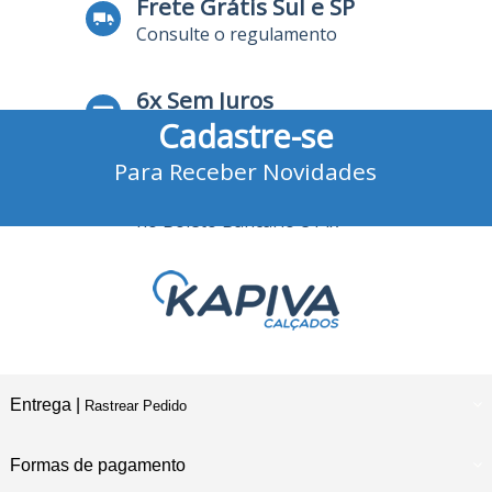
Frete Grátis Sul e SP
Consulte o regulamento
6x Sem Juros
Cadastre-se
no Cartão de Crédito
Para Receber Novidades
10% Desconto
no Boleto Bancário e Pix
Entrega |
Rastrear Pedido
Formas de pagamento