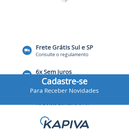
Frete Grátis Sul e SP
Consulte o regulamento
6x Sem Juros
Cadastre-se
no Cartão de Crédito
Para Receber Novidades
10% Desconto
no Boleto Bancário e Pix