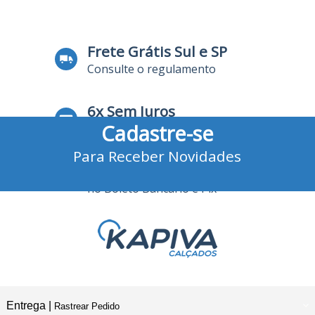
Frete Grátis Sul e SP
Consulte o regulamento
6x Sem Juros
Cadastre-se
no Cartão de Crédito
Para Receber Novidades
10% Desconto
no Boleto Bancário e Pix
Entrega |
Rastrear Pedido