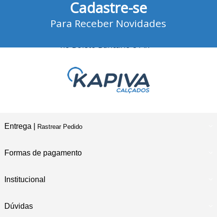
Cadastre-se
no Cartão de Crédito
Para Receber Novidades
10% Desconto
no Boleto Bancário e Pix
Entrega |
Rastrear Pedido
Formas de pagamento
Institucional
Dúvidas