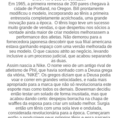
Em 1965, a primeira remessa de 200 pares chegava à
cidade de Portland, no Oregon. Bill prontamente
modificou o modelo, incorporando ao tênis a primeira
entressola completamente acolchoada, uma grande
inovação para a época. O tênis logo teve um sucesso
muito grande de vendas, o que despertou nos sócios a
vontade ainda maior de criar modelos melhorassem a
performance dos atletas. Não demorou para a
fornecedora japonesa descobrir que sua filial americana
estava ganhando espaço com uma versão melhorada de
seu modelo. O que causou atrito ao negócio, levando
inclusive a um processo judicial, que acabou separando
as duas.
Assim nascia a Nike. O nome veio de um antigo rival de
atletismo de Phil, que havia sonhado com a Deusa grega
da vitória, “NIKÉ”. Os gregos diziam que a Deusa podia
voar e correr em grandes velocidades, e nada mais
apropriado para a marca que não só revolucionaria este
esporte mas como todos os demais. Bowerman decidiu
então testar um solado de forma inusitada, mas que
acabou dando certo: despejou borracha na chapa de
waffles da esposa para criar um solado melhor. Surgia
então um tênis com uma sola leve e ondulada,
considerada revolucionária para a época. Começaram
então a produzirem seus próprios tênis e essa parceria