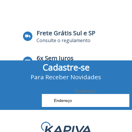
Frete Grátis Sul e SP
Consulte o regulamento
6x Sem Juros
Cadastre-se
no Cartão de Crédito
Para Receber Novidades
10% Desconto
no Boleto Bancário e Pix
Endereço: