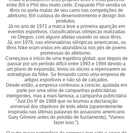
entre Bill e Phil deu muito certo. Enquanto Phil vendia os
tênis no porta-malas de seu carro nas competições de
atletismo, Bill cuidava do desenvolvimento e design dos
produtos.
Já no ano de 1972 a marca teve a primeira aparição em
eventos esportivos, classificatórias olímpicas realizadas
no Oregon, com alguns atletas usando os seus tênis.
Já, em 1976, nas eliminatórias olímpicas americanas, os
tênis Nike eram vistos em abundância nos pés de jovens
promessas do atletismo.
Começava o início de uma trajetória global, que depois de
passar por um período difícil entre 1993 e 1994 devido a
um plano de expansão, levou os sócios a repensarem as
estratégias da Nike. Se firmando como uma empresa de
artigos esportivos e não só de calçados.
Desde então, a empresa continuou a crescer, ajudada em
parte por uma série de campanhas publicitárias
inteligentes, mas a mais famosa, a campanha publicitária
“Just Do It” de 1988 que se tournou a declaração
universal dos objetivos de todo atleta (aparentemente
inspirada nas últimas palavras do assassino americano
Gary Gilmore antes do pelotão de fuzilamento), “Vamos
fazer isso.”).