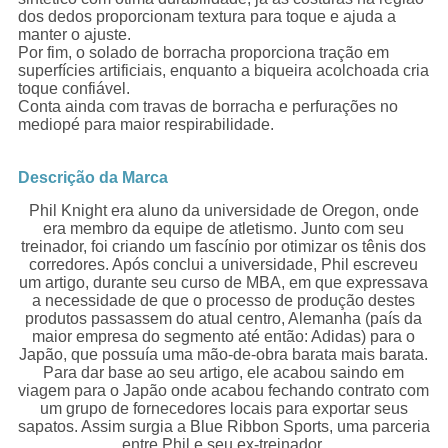
dos dedos proporcionam textura para toque e ajuda a
manter o ajuste.
Por fim, o solado de borracha proporciona tração em
superfícies artificiais, enquanto a biqueira acolchoada cria
toque confiável.
Conta ainda com travas de borracha e perfurações no
mediopé para maior respirabilidade.
Descrição da Marca
Phil Knight era aluno da universidade de Oregon, onde
era membro da equipe de atletismo. Junto com seu
treinador, foi criando um fascínio por otimizar os tênis dos
corredores. Após conclui a universidade, Phil escreveu
um artigo, durante seu curso de MBA, em que expressava
a necessidade de que o processo de produção destes
produtos passassem do atual centro, Alemanha (país da
maior empresa do segmento até então: Adidas) para o
Japão, que possuía uma mão-de-obra barata mais barata.
Para dar base ao seu artigo, ele acabou saindo em
viagem para o Japão onde acabou fechando contrato com
um grupo de fornecedores locais para exportar seus
sapatos. Assim surgia a Blue Ribbon Sports, uma parceria
entre Phil e seu ex-treinador.