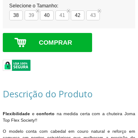
Selecione o Tamanho:
38
39
40
41
42
43
COMPRAR
Descrição do Produto
Flexibilidade
e
conforto
na medida certa com a chuteira Joma
Top Flex Society!!
O modelo conta com cabedal em couro natural e reforço em
camurça em pontos estratégicos que melhoram a precisão do