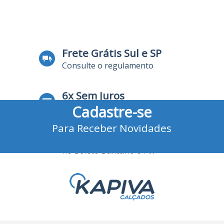
Frete Grátis Sul e SP
Consulte o regulamento
6x Sem Juros
Cadastre-se
no Cartão de Crédito
Para Receber Novidades
10% Desconto
no Boleto Bancário e Pix