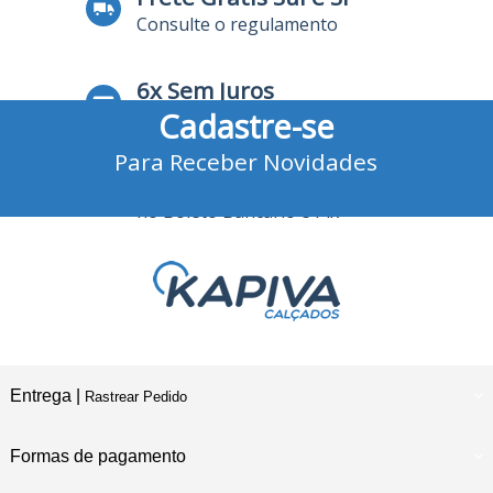
Consulte o regulamento
6x Sem Juros
Cadastre-se
no Cartão de Crédito
Para Receber Novidades
10% Desconto
no Boleto Bancário e Pix
Entrega |
Rastrear Pedido
Formas de pagamento