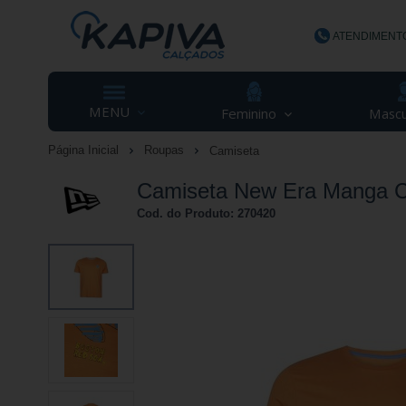
ATENDIMENT
(48) 3623-
MENU
Feminino
Mascu
Página Inicial
Roupas
Camiseta
contato@ka
Camiseta New Era Manga Cu
Cod. do Produto: 270420