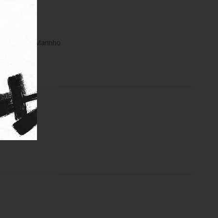
tripes Azul Marinho
t Preta