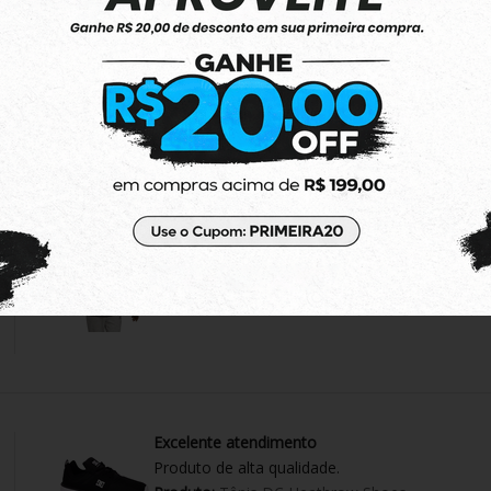
EXECELENTE !
Perfeito , produto tudo certo !
Produto:
Moletom Adidas Aberto Essentials 3-S
Camiseta Top!
Bonita e confortável
Produto:
Camiseta Adidas Manga Curta Workou
Excelente atendimento
Produto de alta qualidade.