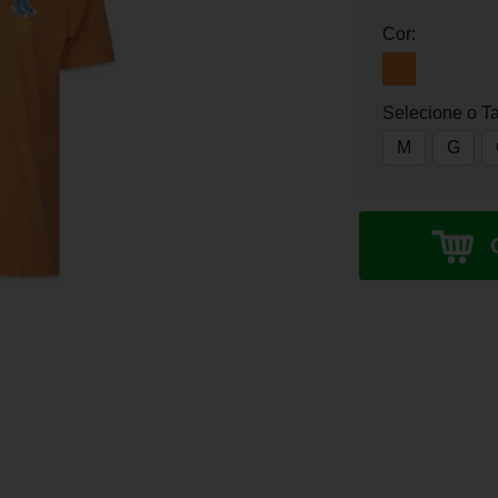
Cor:
Selecione o T
M
G