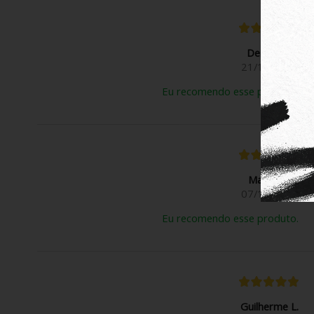
Deivison N.
21/11/2025
Eu recomendo esse produto.
Mauricio S.
07/11/2025
Eu recomendo esse produto.
Guilherme L.