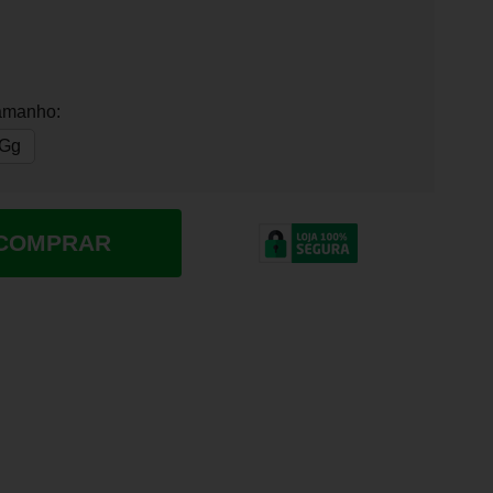
amanho:
Gg
COMPRAR