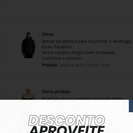
Ótimo
Apesar da demora para responder o whatsapp
Estão Parabéns
Minha compra chegou bem embalado
Conforme o anúncio
Produto:
Jaqueta Rusty Dinky Cinza
Ótimo produto
Amei! Um pouco pequena mas tudo certo
Produto:
Top Adidas Originals Regata Essential