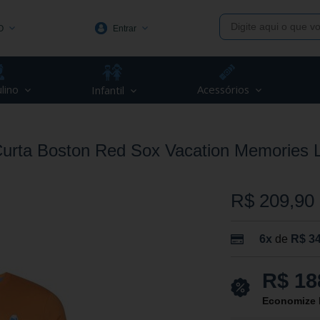
O
Entrar
1991
lino
Acessórios
Infantil
(48) 3623-1991
piva.com.br
rta Boston Red Sox Vacation Memories L
R$ 209,90
6x
de
R$ 34
R$ 18
Economize 