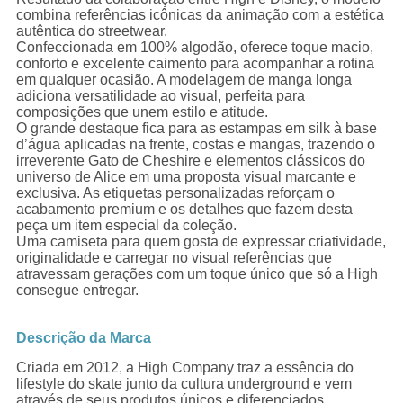
combina referências icônicas da animação com a estética
autêntica do streetwear.
Confeccionada em 100% algodão, oferece toque macio,
conforto e excelente caimento para acompanhar a rotina
em qualquer ocasião. A modelagem de manga longa
adiciona versatilidade ao visual, perfeita para
composições que unem estilo e atitude.
O grande destaque fica para as estampas em silk à base
d’água aplicadas na frente, costas e mangas, trazendo o
irreverente Gato de Cheshire e elementos clássicos do
universo de Alice em uma proposta visual marcante e
exclusiva. As etiquetas personalizadas reforçam o
acabamento premium e os detalhes que fazem desta
peça um item especial da coleção.
Uma camiseta para quem gosta de expressar criatividade,
originalidade e carregar no visual referências que
atravessam gerações com um toque único que só a High
consegue entregar.
Descrição da Marca
Criada em 2012, a High Company traz a essência do
lifestyle do skate junto da cultura underground e vem
através de seus produtos únicos e diferenciados