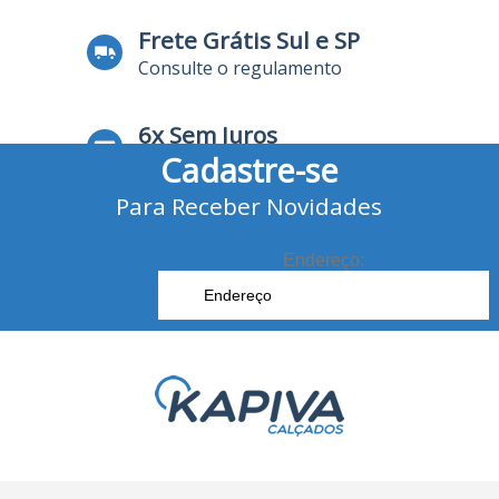
Frete Grátis Sul e SP
Consulte o regulamento
6x Sem Juros
Cadastre-se
no Cartão de Crédito
Para Receber Novidades
10% Desconto
no Boleto Bancário e Pix
Endereço: