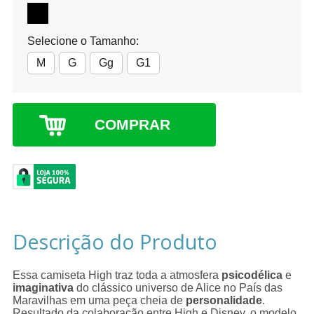
Selecione o Tamanho:
M
G
Gg
G1
COMPRAR
Descrição do Produto
Essa camiseta High traz toda a atmosfera
psicodélica
e
imaginativa
do clássico universo de Alice no País das
Maravilhas em uma peça cheia de
personalidade
.
Resultado da colaboração entre High e Disney, o modelo