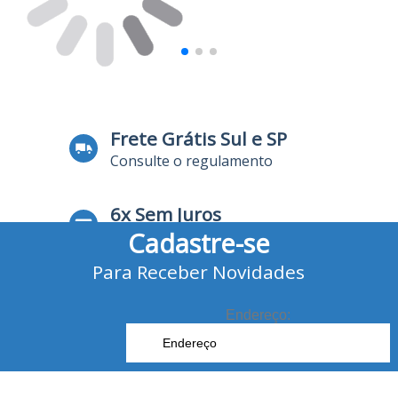
Frete Grátis Sul e SP
Consulte o regulamento
6x Sem Juros
Cadastre-se
no Cartão de Crédito
Para Receber Novidades
10% Desconto
no Boleto Bancário e Pix
Endereço: