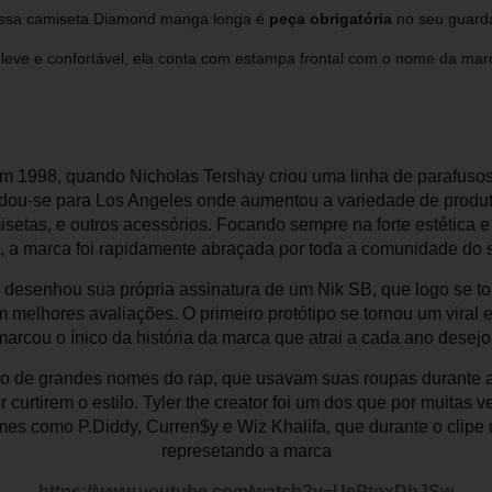
 essa camiseta Diamond manga longa é
peça obrigatória
no seu guarda
ve e confortável, ela conta com estampa frontal com o nome da marca
m 1998, quando Nicholas Tershay criou uma linha de parafuso
ou-se para Los Angeles onde aumentou a variedade de produt
isetas, e outros acessórios. Focando sempre na forte estética e
, a marca foi rapidamente abraçada por toda a comunidade do s
 desenhou sua própria assinatura de um Nik SB, que logo se t
elhores avaliações. O primeiro protótipo se tornou um viral em
marcou o ínico da história da marca que atrai a cada ano desej
ão de grandes nomes do rap, que usavam suas roupas durante 
 curtirem o estilo. Tyler the creator foi um dos que por muitas v
es como P.Diddy, Curren$y e Wiz Khalifa, que durante o clipe
represetando a marca
https://www.youtube.com/watch?v=UePtoxDhJSw