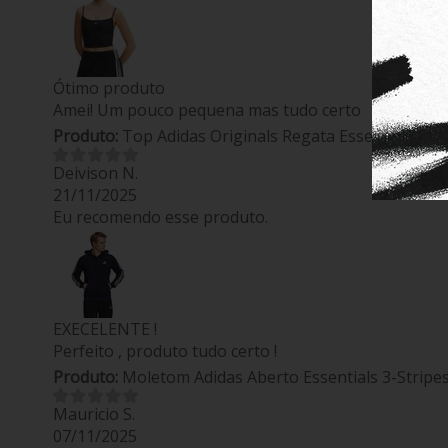
Ótimo produto
Amei! Um pouco pequena mas tudo certo
Produto:
Top Adidas Originals Regata Essentials Swi
Deivison N.
21/11/2025
Eu recomendo esse produto.
EXECELENTE !
Perfeito , produto tudo certo !
Produto:
Moletom Adidas Aberto Essentials 3-Stripe
Mauricio S.
07/11/2025