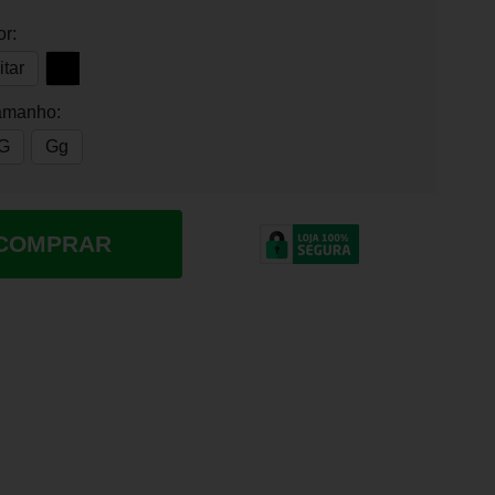
or:
itar
amanho:
G
Gg
COMPRAR