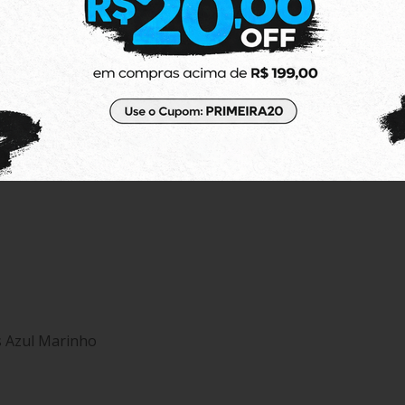
m Preto
s Azul Marinho