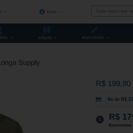
O
Entrar
1991
lino
Acessórios
Infantil
(48) 3623-1991
piva.com.br
onga Supply
R$ 199,90
6x
de
R$ 33
R$ 17
Economize 