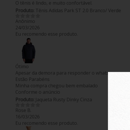
O tênis é lindo, e muito confortável.
Produto:
Tênis Adidas Park ST 2.0 Branco/ Verde
Anônimo
24/03/2026
Eu recomendo esse produto.
Ótimo
Apesar da demora para responder o whatsapp
Estão Parabéns
Minha compra chegou bem embalado
Conforme o anúncio
Produto:
Jaqueta Rusty Dinky Cinza
Rose B.
16/03/2026
Eu recomendo esse produto.