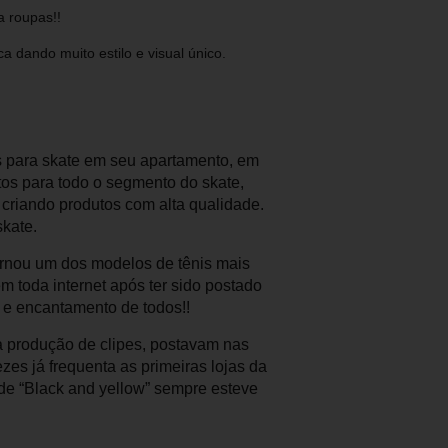
 roupas!!
 dando muito estilo e visual único.
s para skate em seu apartamento, em
os para todo o segmento do skate,
 criando produtos com alta qualidade.
kate.
ornou um dos modelos de tênis mais
 toda internet após ter sido postado
o e encantamento de todos!!
a produção de clipes, postavam nas
ezes já frequenta as primeiras lojas da
 de “Black and yellow” sempre esteve